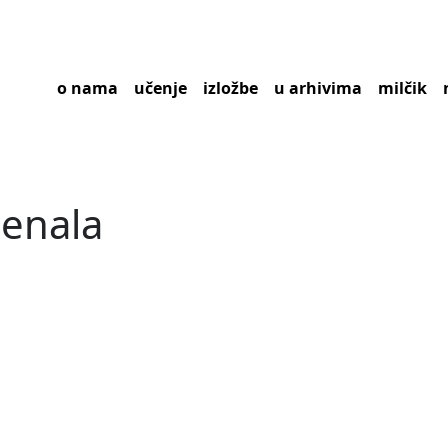
o nama
učenje
izložbe
u arhivima
milčik
jenala