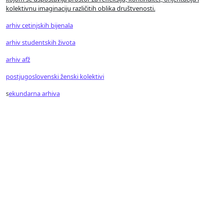
kolektivnu imaginaciju različitih oblika društvenosti.
arhiv cetinjskih bijenala
arhiv studentskih života
arhiv afž
postjugoslovenski ženski kolektivi
s
ekundarna arhiva