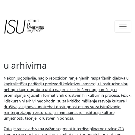
Main Navigation
u arhivima
Nakon Jugoslavije, naglo repozicioniranje njenih rasparčanih djelova u
kapitalističku periferiju proizvodi kolektivnu amneziju i institucionalnu
nebrigu koje pogubno utiču na procese društvenog pamćenja i
promišljanja ključnih i formativnih društvenih i kulturnih procesa. Fizički
i diskurzivni arhivi neophodni su za kritičko mišljenje razvoja kulture i
društva, a njihova upotreba i dostupnost osnov su za istraživanje,
reinterpretaciju, reistorizaciju i reimaginaciju institucija kulture,
umjetnosti, teorije i društvenih odnosa.
Zato je rad sa arhivima važan segment interdisciplinarne prakse
ISU
kojom se uspostavlja prostor za refleksiju, kontinuitet, orijentaciju i