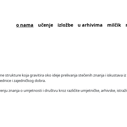
o nama
učenje
izložbe
u arhivima
milčik
 strukture koja gravitira oko ideje prelivanja stečenih znanja i iskustava iz
ajednice i zajedničkog dobra.
irenju znanja o umjetnosti i društvu kroz različite umjetničke, arhivske, istr