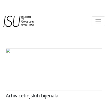
Main Navigation
Arhiv cetinjskih bijenala